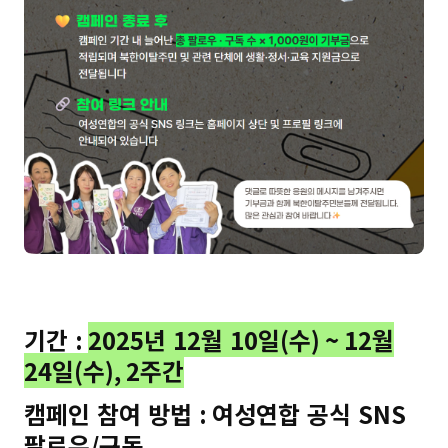
기간
:
2025
년
12
월
10
일
(
수
) ~ 12
월
24
일
(
수
), 2
주간
캠페인 참여 방법
:
여성연합 공식
SNS
팔로우
/
구독