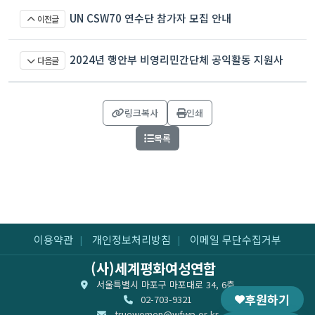
UN CSW70 연수단 참가자 모집 안내
이전글
2024년 행안부 비영리민간단체 공익활동 지원사
다음글
업 평가보고서
링크복사
인쇄
목록
이용약관
개인정보처리방침
이메일 무단수집거부
|
|
(사)세계평화여성연합
서울특별시 마포구 마포대로 34, 6층
후원하기
02-703-9321
truewomen@wfwp.or.kr