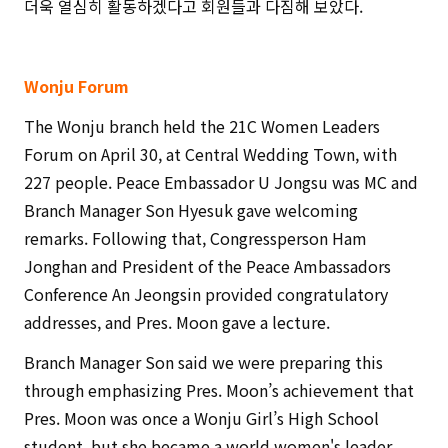
더욱 열심히 활동하겠다고 회원들과 다짐해 보았다.
Wonju Forum
The Wonju branch held the 21C Women Leaders
Forum on April 30, at Central Wedding Town, with
227 people. Peace Embassador U Jongsu was MC and
Branch Manager Son Hyesuk gave welcoming
remarks. Following that, Congressperson Ham
Jonghan and President of the Peace Ambassadors
Conference An Jeongsin provided congratulatory
addresses, and Pres. Moon gave a lecture.
Branch Manager Son said we were preparing this
through emphasizing Pres. Moon’s achievement that
Pres. Moon was once a Wonju Girl’s High School
student, but she became a world women's leader.