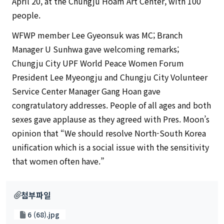
April 20, at the Chungju Hoam Art Center, with 100
people.
WFWP member Lee Gyeonsuk was MC; Branch
Manager U Sunhwa gave welcoming remarks;
Chungju City UPF World Peace Women Forum
President Lee Myeongju and Chungju City Volunteer
Service Center Manager Gang Hoan gave
congratulatory addresses. People of all ages and both
sexes gave applause as they agreed with Pres. Moon’s
opinion that “We should resolve North-South Korea
unification which is a social issue with the sensitivity
that women often have.”
첨부파일
6 (68).jpg