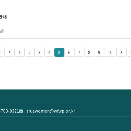
 안내
1
2
3
4
5
6
7
8
9
10
-703-9321
truewomen@wfwp.or.kr