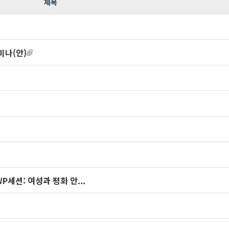
제목
세미나(안)
WP세션: 여성과 평화 안...