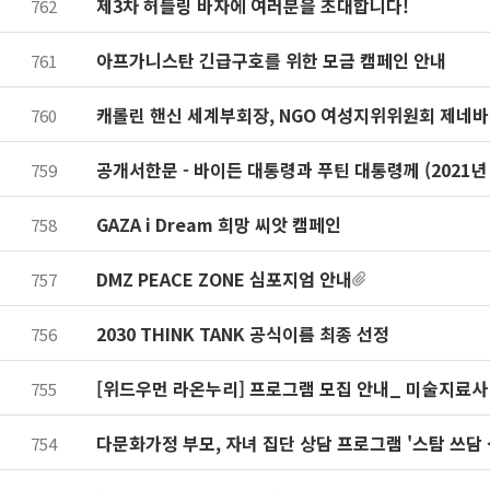
제3차 허들링 바자에 여러분을 초대합니다!
762
아프가니스탄 긴급구호를 위한 모금 캠페인 안내
761
캐롤린 핸신 세계부회장, NGO 여성지위위원회 제네바
760
공개서한문 - 바이든 대통령과 푸틴 대통령께 (2021년 
759
GAZA i Dream 희망 씨앗 캠페인
758
DMZ PEACE ZONE 심포지엄 안내
757
2030 THINK TANK 공식이름 최종 선정
756
[위드우먼 라온누리] 프로그램 모집 안내_ 미술지료사 자
755
다문화가정 부모, 자녀 집단 상담 프로그램 '스탐 쓰담
754